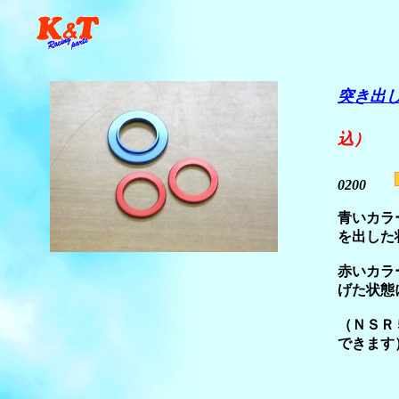
突き出
込）
0200
青いカラ
を出した
赤いカラ
げた状態
（ＮＳＲ
できます