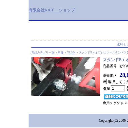
有限会社K&T ショップ
送料と
商品カテゴリ一覧
>
車種
>
GROM
> スタンドB＋オプション＋スタンドス
スタンドB＋
商品番号 gr098
28
販売価格
色
数量
専用スタンドB
Copyright (C) 2006