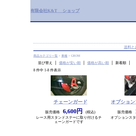
有限会社K&T ショップ
送料と
商品カテゴリ一覧
>
車種
> GROM
並び替え
価格が安い順
価格が高い順
新着順
8 件中 1-8 件表示
チェーンガード
オプション
6,600円
販売価格
(税込)
販売価格
レース用スタンドステーに取り付けるチ
オプションスタ
ェーンガードです