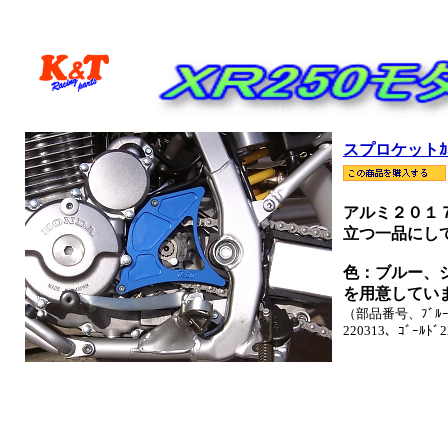
スプロケットｶ
アルミ２０１
立つ一品にし
色：ブルー、
を用意してい
（部品番号、ﾌﾞﾙｰ22
220313、ｺﾞｰﾙﾄﾞ2