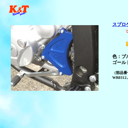
スプロケ
\57
色：ブ
ゴール
（部品番号
WR0312