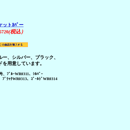
ットｶﾊﾞー
(税込）
20
ルー、シルバー、ブラック、
ドを用意しています。
、ﾌﾞﾙｰWR0311、ｼﾙﾊﾞｰ
、ﾌﾞﾗｯｸWR0313、ｺﾞｰﾙﾄﾞWR0314