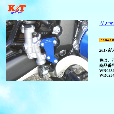
リアマ
￥5
2017
色は、ﾌﾞ
商品番号ﾌ
WR0232
WR023