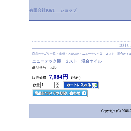
有限会社K&T ショップ
送料と
商品カテゴリ一覧
>
車種
>
NSR250
> ニューテック製 ２スト 混合オイ
ニューテック製 ２スト 混合オイル
商品番号 nc35
7,084円
販売価格
(税込)
数量
Copyright (C) 2006