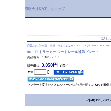
有限会社K&T ショップ
送料と
商品カテゴリ一覧
>
車種
>
D-トラッカー
> 08～ D-トラッカー シートレ
08～ D-トラッカー シートレール補強プレート
商品番号 180215－０８
3,850円
販売価格
(税込)
数量
マフラーを変えたときにシトーﾚｰﾙの強度が弱くなるので損傷
Copyright (C) 2006