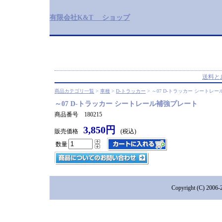
有限会社K&T ショップ
送料と
商品カテゴリ一覧
>
車種
>
D-トラッカー
> ～07 D-トラッカー シートレ
～07 D-トラッカー シートレール補強プレート
商品番号 180215
3,850円
販売価格
(税込)
数量
Copyright (C) 2006