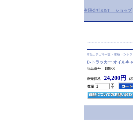
有限会社K&T ショップ
商品カテゴリ一覧
>
車種
>
D-ト
D-トラッカー オイルキ
商品番号 180900
24,200円
販売価格
(
数量