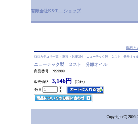
有限会社K&T ショップ
送料と
商品カテゴリ一覧
>
車種
>
NSR250
> ニューテック製 ２スト 分離オイ
ニューテック製 ２スト 分離オイル
商品番号 NS9999
3,146円
販売価格
(税込)
数量
Copyright (C) 2006