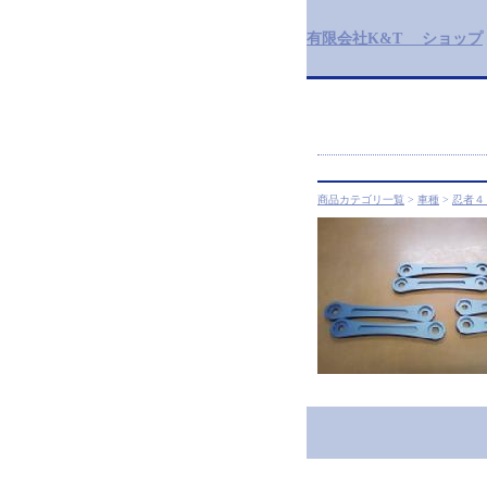
有限会社K&T ショップ
商品カテゴリ一覧
>
車種
>
忍者４