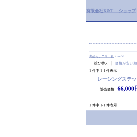
有限会社K&T ショップ
商品カテゴリ一覧
> mc50
並び替え
価格が安い順
1 件中 1-1 件表示
レーシングステッ
66,00
販売価格
1 件中 1-1 件表示