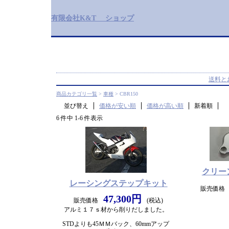
有限会社K&T ショップ
送料と
商品カテゴリ一覧
>
車種
> CBR150
並び替え
価格が安い順
価格が高い順
新着順
6 件中 1-6 件表示
クリー
レーシングステップキット
販売価格
47,300円
販売価格
(税込)
アルミ１７ｓ材から削りだしました。
STDよりも45ＭＭバック、60mmアップ