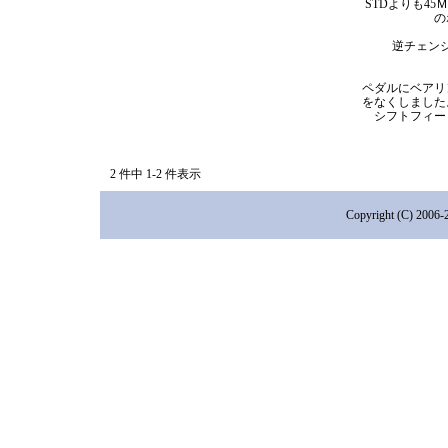
STDよりも45
の
逆チェン
ペダルにベアリ
をなくしました
シフトフィー
2 件中 1-2 件表示
Copyright (C) 2006