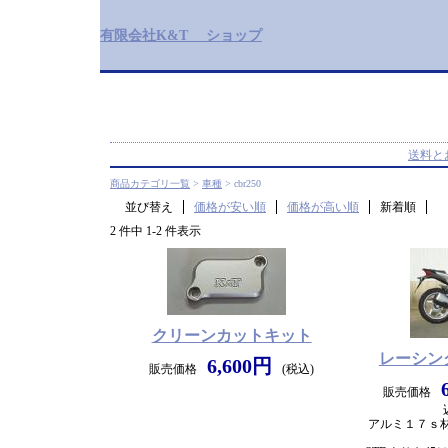
有限会社K&T ショップ
送料と
商品カテゴリ一覧
>
車種
> cbr250
並び替え
価格が安い順
価格が高い順
新着順
2 件中 1-2 件表示
クリーンカットキット
レーシン
6,600円
販売価格
(税込)
販売価格
アルミ１７ｓ