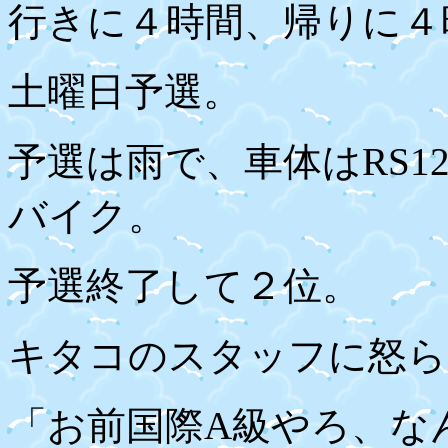
行きに４時間、帰りに４
土曜日予選。
予選は雨で、車体は
RS1
バイク。
予選終了して２位。
キタコのスタッフに怒ら
「お前国際
A
級やろ、な